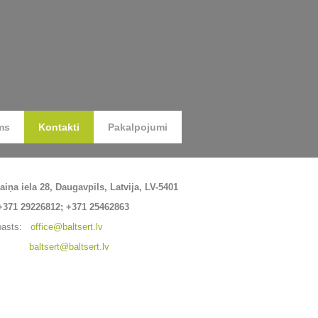
ms
Kontakti
Pakalpojumi
ņa iela 28, Daugavpils, Latvija, LV-5401
371 29226812; +371 25462863
pasts:
office@baltsert.lv
baltsert@baltsert.lv