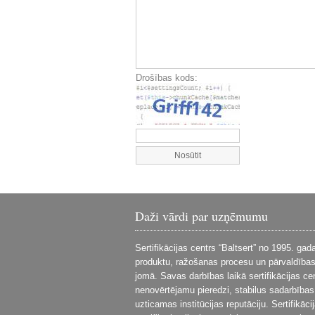
Drošības kods:
Daži vārdi par uzņēmumu
Sertifikācijas centrs “Baltsert” no 1995. ga
produktu, ražošanas procesu un pārvaldības 
jomā. Savas darbības laikā sertifikācijas cen
nenovērtējamu pieredzi, stabilus sadarbības
uzticamas institūcijas reputāciju. Sertifikāci