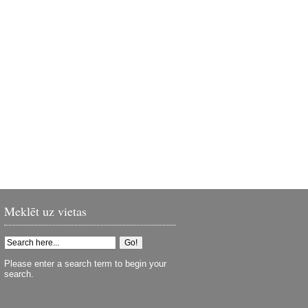
Meklēt uz vietas
Please enter a search term to begin your
search.