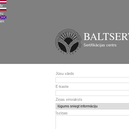
lv
ru
en
BALTSER
Sertifikācijas centrs
Jūsu vārds
E-kaste
Ziņas virsraksts
Īsziņas