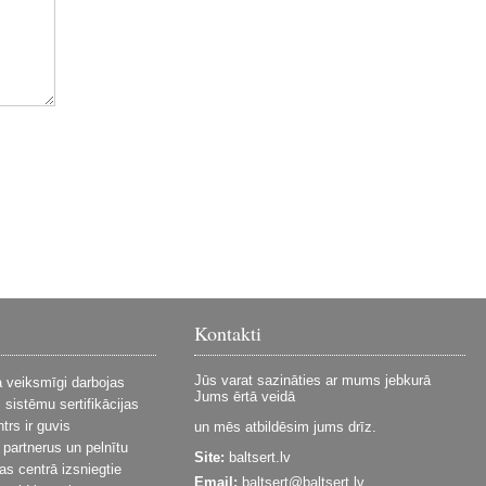
Kontakti
Jūs varat sazināties ar mums jebkurā
da veiksmīgi darbojas
Jums ērtā veidā
sistēmu sertifikācijas
trs ir guvis
un mēs atbildēsim jums drīz.
 partnerus un pelnītu
Site:
baltsert.lv
jas centrā izsniegtie
Email:
baltsert@baltsert.lv