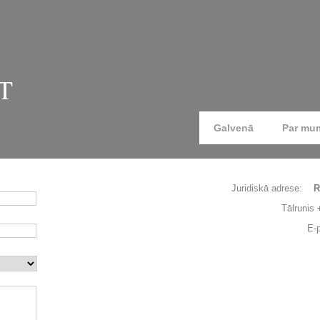
T
Galvenā
Par mu
Juridiskā adrese:
Rai
Tālrunis
+
E-